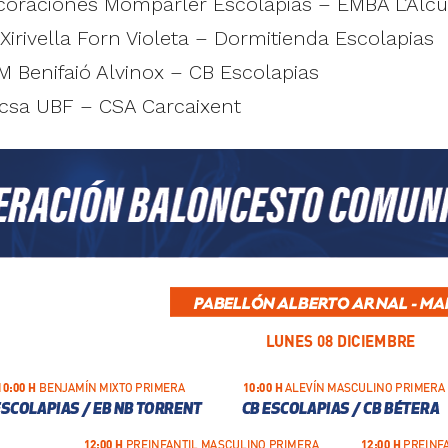
Decoraciones Momparler Escolapias – EMBA L’Alcú
Xirivella Forn Violeta – Dormitienda Escolapias
M Benifaió Alvinox – CB Escolapias
icsa UBF – CSA Carcaixent