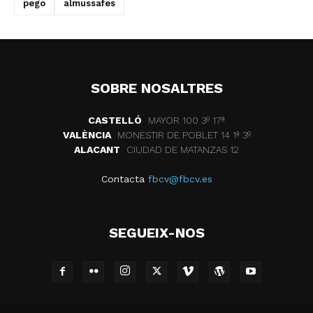
pego
almussafes
SOBRE NOSALTRES
CASTELLÓ
MAYOR 100 3º 17ª
VALÈNCIA
MONESTIR DE POBLET 14 1ª 3º
ALACANT
CIUDAD DE MATANZAS 12
Contacta
fbcv@fbcv.es
SEGUEIX-NOS