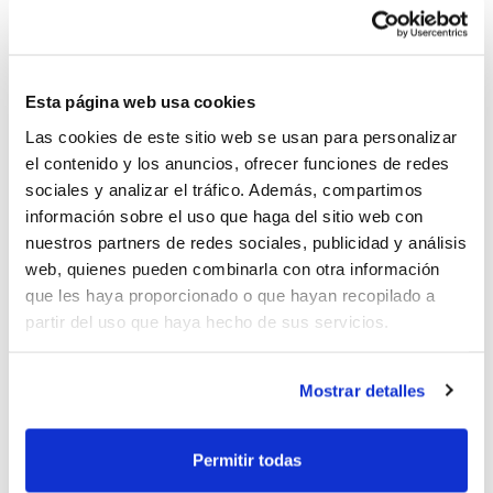
Sábado 11 de octubre – Pego
10:00 h. Alevín Masculino Primera: CB Pego
Esta página web usa cookies
– CB Petrer
Las cookies de este sitio web se usan para personalizar
12:00 h. Infantil Masculino Primera: CB
el contenido y los anuncios, ofrecer funciones de redes
Airsat Orihuela Costa – CB Petrer
sociales y analizar el tráfico. Además, compartimos
información sobre el uso que haga del sitio web con
12:00 h. Infantil Femenino Primera: CD
nuestros partners de redes sociales, publicidad y análisis
Paidos Denia – Adesavi
web, quienes pueden combinarla con otra información
que les haya proporcionado o que hayan recopilado a
17:00 h. Cadete Masculino Primera: CB
partir del uso que haya hecho de sus servicios.
Pego – CB La Vila
17:00 h. Cadete Femenino Primera: La
Mostrar detalles
Avenida Cerámicas Petrer – CD Paidos
Denia
Permitir todas