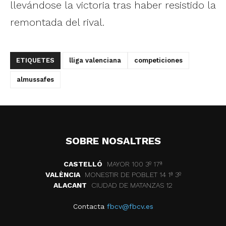
llevándose la victoria tras haber resistido la
remontada del rival.
ETIQUETES
lliga valenciana
competiciones
almussafes
SOBRE NOSALTRES
CASTELLÓ
MAYOR 100 3º 17ª
VALÈNCIA
MONESTIR DE POBLET 14 1ª 3º
ALACANT
CIUDAD DE MATANZAS 12
Contacta
fbcv@fbcv.es