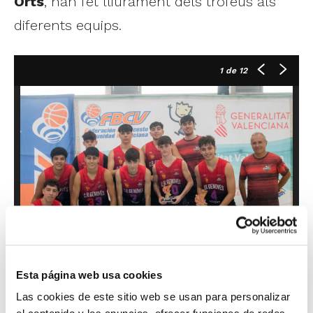
Orts
, han fet lliurament dels trofeus als
diferents equips.
1
de 12
Esta página web usa cookies
Senior Femenino Primera
Las cookies de este sitio web se usan para personalizar