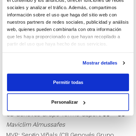
el contenido y los anuncios, ofrecer funciones de redes
CB Benetússer
70
–
54
Burjassot CB
sociales y analizar el tráfico. Además, compartimos
MVP: Ana Sánchez (CB Benetússer)
información sobre el uso que haga del sitio web con
nuestros partners de redes sociales, publicidad y análisis
La primera mitad fue clave en la victoria
web, quienes pueden combinarla con otra información
del CB Benetússer. La ligera ventaja que
que les haya proporcionado o que hayan recopilado a
cogió el equipo durante esos minutos
partir del uso que haya hecho de sus servicios.
iniciales resultó fundamental ante el buen
Mostrar detalles
partido de las jugadoras del Burjassot CB,
que hicieron emplearse a fondo a su rival
Permitir todas
completando una gran final.
Personalizar
Junior Masculino Primera
CB Genovés Grupo Tormo Gsport
99
–
83
Maviclim Almussafes
MVP: Sergio Viñals (CB Genovés Grupo