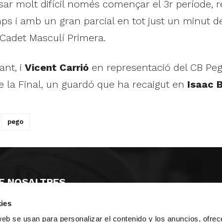
sar molt difícil només començar el 3r període, r
s i amb un gran parcial en tot just un minut de j
 Cadet Masculí Primera.
ant, i
Vicent Carrió
en representació del CB Pego
e la Final, un guardó que ha recaigut en
Isaac B
pego
E NOSALTRES
ies
LLÓ
MAYOR 100 3º 17ª
IA
MONESTIR DE POBLET 14 1ª 3º
web se usan para personalizar el contenido y los anuncios, ofrec