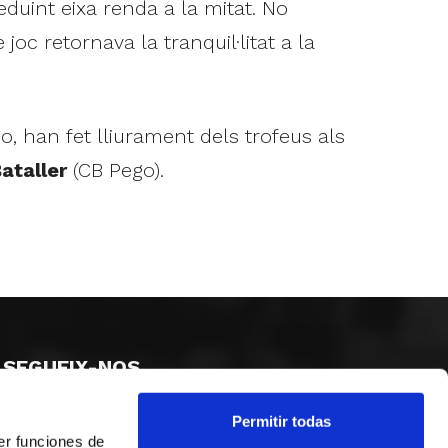
eduint eixa renda a la mitat. No
oc retornava la tranquil·litat a la
, han fet lliurament dels trofeus als
ataller
(CB Pego).
SEGUEIX-NOS
Permitir todas
er funciones de