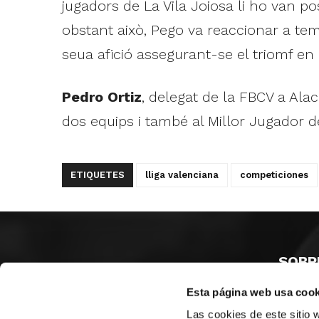
jugadors de La Vila Joiosa li ho van po
obstant això, Pego va reaccionar a temp
seua afició assegurant-se el triomf en
Pedro Ortiz
, delegat de la FBCV a Alac
dos equips i també al Millor Jugador d
ETIQUETES
lliga valenciana
competiciones
SOBR
Esta página web usa cook
CASTE
VALÈNC
Las cookies de este sitio 