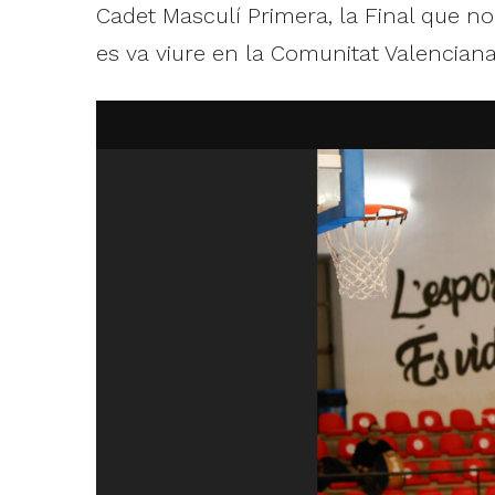
Cadet Masculí Primera, la Final que no
es va viure en la Comunitat Valenciana