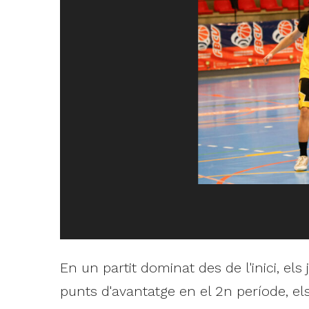
En un partit dominat des de l'inici, el
punts d'avantatge en el 2n període, el