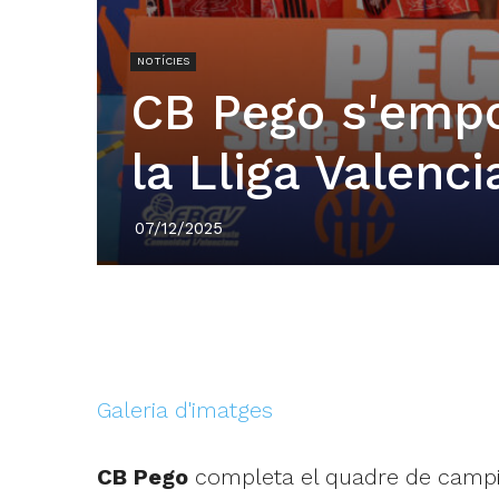
NOTÍCIES
CB Pego s'empo
la Lliga Valenc
07/12/2025
Galeria d'imatges
CB Pego
completa el quadre de camp