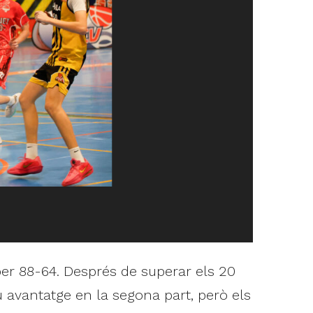
 per 88-64. Després de superar els 20
 avantatge en la segona part, però els