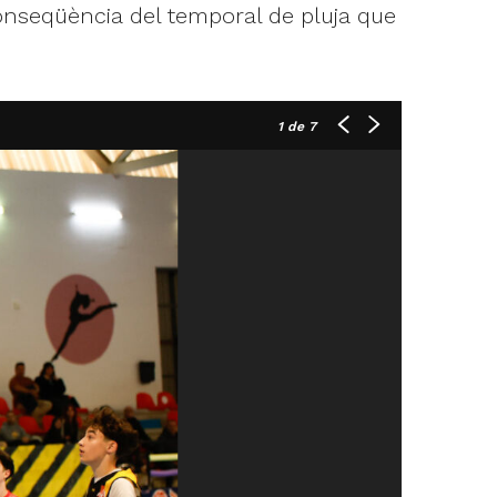
conseqüència del temporal de pluja que
1
de 7