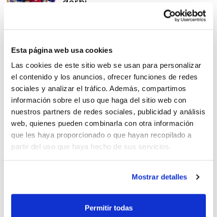
derbi
Final Plata: CB L’Horta Godella
Esta página web usa cookies
– CB Alginet
Las cookies de este sitio web se usan para personalizar
el contenido y los anuncios, ofrecer funciones de redes
sociales y analizar el tráfico. Además, compartimos
información sobre el uso que haga del sitio web con
nuestros partners de redes sociales, publicidad y análisis
web, quienes pueden combinarla con otra información
Celebrat el XXI Torneig
que les haya proporcionado o que hayan recopilado a
Nacional de Minibàsquet
partir del uso que haya hecho de sus servicios.
Alginet
Mostrar detalles
LEB Plata: Benicarló i Godella
Permitir todas
en Octaus. Alginet a per la