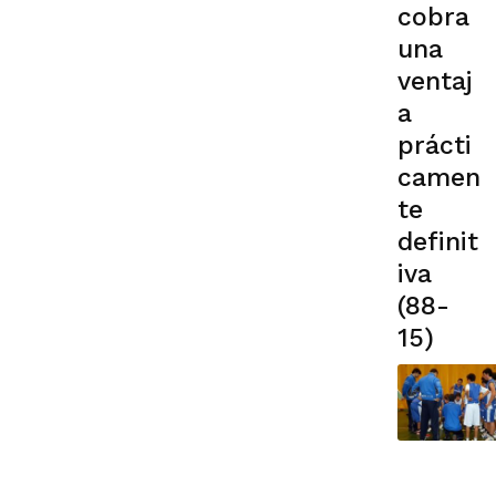
cobra
una
ventaj
a
prácti
camen
te
definit
iva
(88-
15)