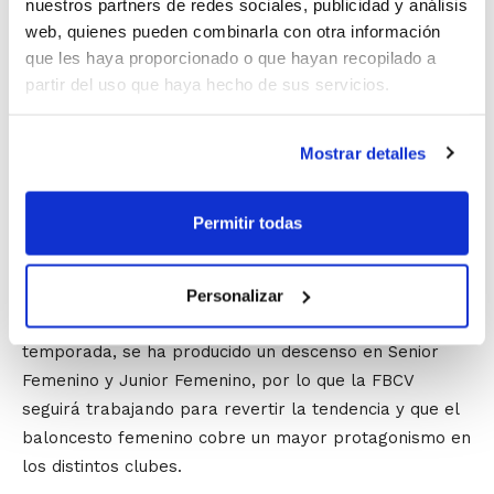
nuestros partners de redes sociales, publicidad y análisis
El
mantenimiento del canon arbitral
para la
web, quienes pueden combinarla con otra información
temporada 2011/2012 es una de las medidas que ha
que les haya proporcionado o que hayan recopilado a
adoptado la FBCV para ayudar a las entidades en su
partir del uso que haya hecho de sus servicios.
labor y dedicación al baloncesto. Junto a esta medida
económica, la Federación mantiene su
apuesta por las
nuevas tecnologías
, poniendo a disposición de los
Mostrar detalles
clubes las herramientas necesarias a través de la
Oficina Web para una gestión fácil y cómoda, además
Permitir todas
de ofrecer todo el asesoramiento precisado por las
entidades.
Personalizar
A pesar del alto número de equipos inscritos para esta
temporada, se ha producido un descenso en Senior
Femenino y Junior Femenino, por lo que la FBCV
seguirá trabajando para revertir la tendencia y que el
baloncesto femenino cobre un mayor protagonismo en
los distintos clubes.