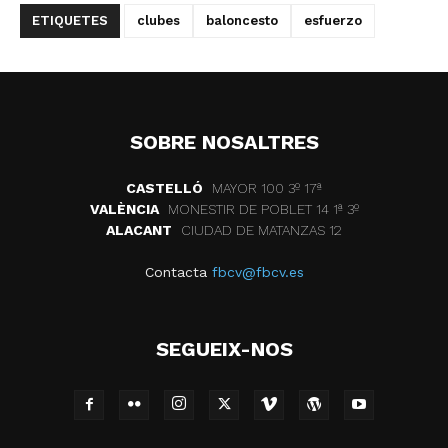
ETIQUETES
clubes
baloncesto
esfuerzo
SOBRE NOSALTRES
CASTELLÓ
MAYOR 100 3º 17ª
VALÈNCIA
MONESTIR DE POBLET 14 1ª 3º
ALACANT
CIUDAD DE MATANZAS 12
Contacta
fbcv@fbcv.es
SEGUEIX-NOS