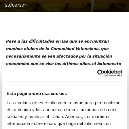
28/09/2011
Pese a las dificultades en las que se encuentran
muchos clubes de la Comunidad Valenciana, que
necesariamente se ven afectados por la situación
económica que se vive los últimos años, el baloncesto
de la Comunidad está superando todos los obstáculos
y la temporada 2011/2012 volverán a competir en la
Liga Regular prácticamente los mismos equipos que en
Esta página web usa cookies
las últimas campañas
.
El esfuerzo y trabajo constante de los Clubes está
Las cookies de este sitio web se usan para personalizar
dando su frutos, y
el baloncesto volverá a ser uno de
el contenido y los anuncios, ofrecer funciones de redes
los deportes más esenciales en la Comunidad
.
sociales y analizar el tráfico. Además, compartimos
información sobre el uso que haga del sitio web con