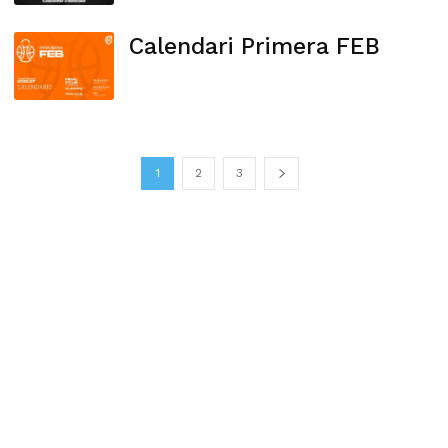
Calendari Primera FEB
1
2
3