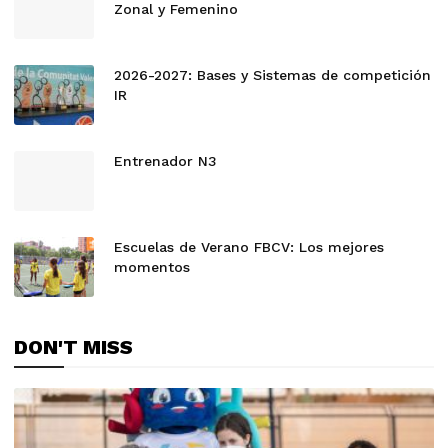
Zonal y Femenino
2026-2027: Bases y Sistemas de competición
IR
Entrenador N3
Escuelas de Verano FBCV: Los mejores
momentos
ALL
ANUNCIO DE JUGADORES
DON'T MISS
ANUNCIO DE ENTRENADORES
ANUNCIO DE CLUBES
PISTA SOLIDARIA
NOTÍCIES
DESTACADES
APP
MI FBCV
TABLÓN DE ANUNCIOS
MÁS