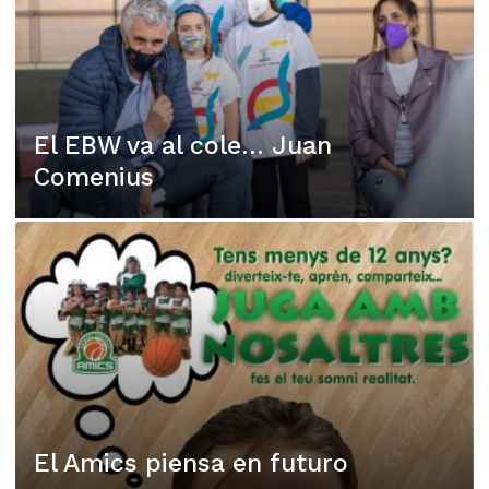
El EBW va al cole… Juan
Comenius
El Amics piensa en futuro