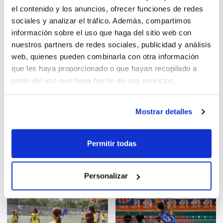
una nueva experiencia en el
Senior Masc Zonal y
el contenido y los anuncios, ofrecer funciones de redes
baloncesto
Femenino
sociales y analizar el tráfico. Además, compartimos
información sobre el uso que haga del sitio web con
nuestros partners de redes sociales, publicidad y análisis
web, quienes pueden combinarla con otra información
que les haya proporcionado o que hayan recopilado a
partir del uso que haya hecho de sus servicios.
Mostrar detalles
Permitir todas
2026-2027: Bases y Sistemas
Entrenador N3
Personalizar
de competición IR