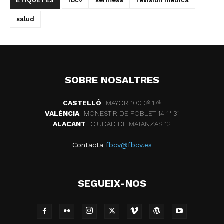
ETIQUETES
fbcv
sermesa
revision medica
salud
SOBRE NOSALTRES
CASTELLÓ
MAYOR 100 3º 17ª
VALÈNCIA
MONESTIR DE POBLET 14 1ª 3º
ALACANT
CIUDAD DE MATANZAS 12
Contacta
fbcv@fbcv.es
SEGUEIX-NOS