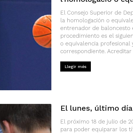
El Consejo Superior de Dep
la homologación o equivalen
entrenador de baloncesto e
procedimiento es el siguie
o equivalencia profesional 
correspondiente. Acreditar a
Llegir més
El lunes, último dí
El próximo 18 de julio de 2
para poder equiparar los t