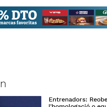
on
Entrenadors: Reober
l'homologació o equ