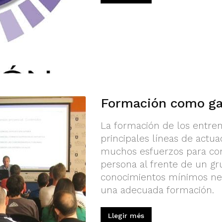
Formación como gar
La formación de los entre
principales líneas de actu
muchos esfuerzos para cons
persona al frente de un gr
conocimientos mínimos nec
una adecuada formación.
Llegir més