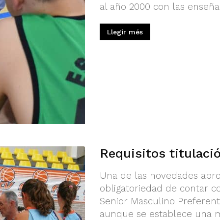
al año 2000 con las enseña
Llegir més
Requisitos titulac
Una de las novedades apro
obligatoriedad de contar co
Senior Masculino Preferen
aunque se establece una m