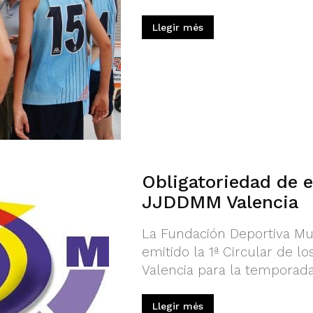
Llegir més
Obligatoriedad de e
JJDDMM Valencia
La Fundación Deportiva Mun
emitido la 1ª Circular de l
Valencia para la temporada
Llegir més