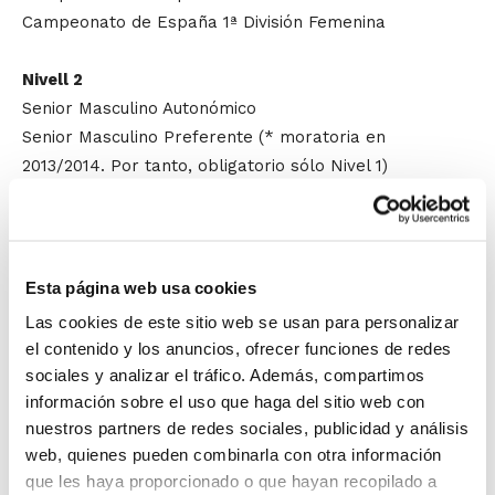
Campeonato de España 1ª División Femenina
Nivell 2
Senior Masculino Autonómico
Senior Masculino Preferente (* moratoria en
2013/2014. Por tanto, obligatorio sólo Nivel 1)
Junior Masculino Autonómico
Junior Femenino Autonómico (* moratoria en
2013/2014. Por tanto, obligatorio sólo Nivel 1)
Esta página web usa cookies
Nivell 1
Las cookies de este sitio web se usan para personalizar
Senior Femenino Autonómico/Preferente
el contenido y los anuncios, ofrecer funciones de redes
Junior Femenino Preferente/Zonal
sociales y analizar el tráfico. Además, compartimos
Senior Masculino 1ª Zonal
información sobre el uso que haga del sitio web con
Júnior Masculí Preferent
nuestros partners de redes sociales, publicidad y análisis
Junior Masculino 1ª Zonal
web, quienes pueden combinarla con otra información
que les haya proporcionado o que hayan recopilado a