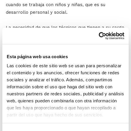
cuando se trabaja con niños y niñas, que es su
desarrollo personal y social.
La necesidad de que los técnicos que tienen a su cargo
menores de edad cuenten con unas nociones básicas
para transmitir su formación es lo que ha llevado a la
FBCV a implantar el requisito de que todos los
Esta página web usa cookies
entrenadores de las competiciones de Iniciación al
Rendimiento (desde Benjamines hasta Cadetes)
Las cookies de este sitio web se usan para personalizar
el contenido y los anuncios, ofrecer funciones de redes
dispongan del Título de Entrenador de Baloncesto.
sociales y analizar el tráfico. Además, compartimos
información sobre el uso que haga del sitio web con
El crecimiento y la progresión de los jugadores/as no
nuestros partners de redes sociales, publicidad y análisis
se entiende sin una formación personal paralela a la
web, quienes pueden combinarla con otra información
propiamente física
. Valores como el compromiso, el
que les haya proporcionado o que hayan recopilado a
respeto o el compañerismo deben ser parte
partir del uso que haya hecho de sus servicios.
inseparable del baloncesto, y han de enseñarse igual
que cualquier fundamento técnico o táctico. Y eso sin