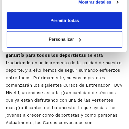
Mostrar detalles
olvidar la gran responsabilidad que tiene cualquier
entrenador sobre la seguridad de sus jugadores/as,
siendo imprescindible saber cómo actuar en caso de
Permitir todas
un accidente deportivo o de cualquier incidente de
cierta gravedad.
Personalizar
La
apuesta por la formación de los técnicos como
garantía para todos los deportistas
se está
traduciendo en un incremento de la calidad de nuestro
deporte, y a ello hemos de seguir sumando esfuerzos
entre todos. Próximamente, nuevos aspirantes
comenzarán los siguientes Cursos de Entrenador FBCV
Nivel 1, uniéndose así a la gran cantidad de técnicos
que ya están disfrutando con una de las vertientes
más gratificantes del baloncesto, la que ayuda a los
jóvenes a crecer como deportistas y como personas.
Actualmente, los Cursos convocados son: