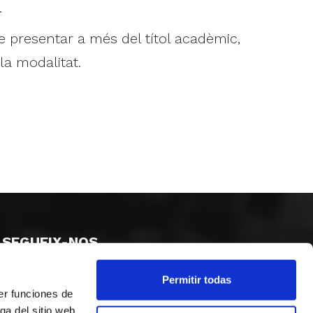
.
e presentar a més del títol acadèmic,
la modalitat.
SEGUEIX-NOS
Permitir todas
er funciones de
ga del sitio web