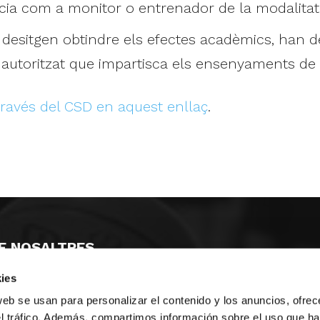
cia com a monitor o entrenador de la modalitat
 desitgen obtindre els efectes acadèmics, han d
autoritzat que impartisca els ensenyaments de 
través del CSD en aquest enllaç
.
E NOSALTRES
ies
LLÓ
MAYOR 100 3º 17ª
IA
MONESTIR DE POBLET 14 1ª 3º
web se usan para personalizar el contenido y los anuncios, ofrec
T
CIUDAD DE MATANZAS 12
el tráfico. Además, compartimos información sobre el uso que ha