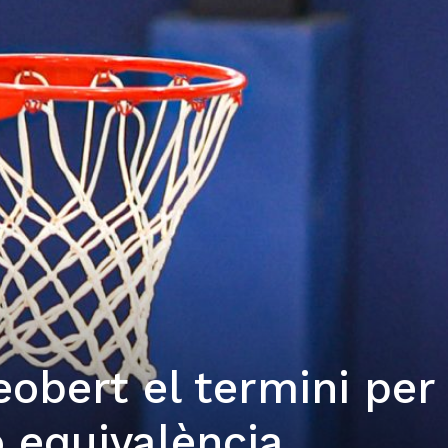
obert el termini per
 equivalència