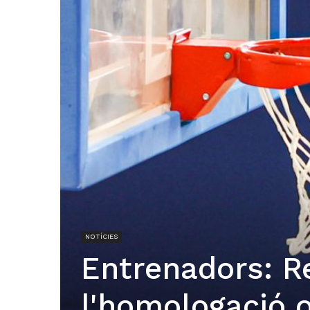
NOTÍCIES
Entrenadors: Re
l'homologació o