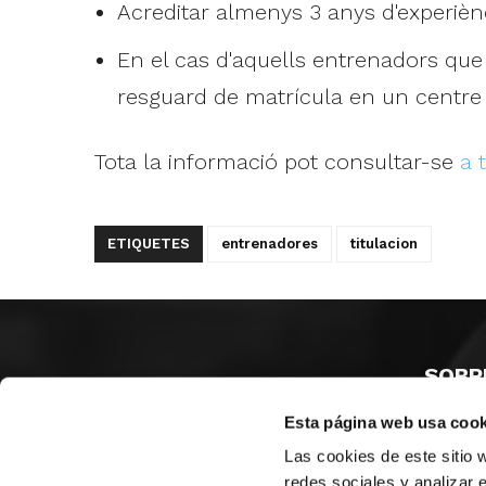
Acreditar almenys 3 anys d'experièn
En el cas d'aquells entrenadors que
resguard de matrícula en un centre 
Tota la informació pot consultar-se
a 
ETIQUETES
entrenadores
titulacion
SOBR
Esta página web usa cook
CASTE
VALÈNC
Las cookies de este sitio 
ALACAN
redes sociales y analizar 