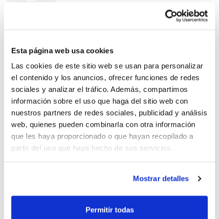
Benefíciate del pago
Esta página web usa cookies
fraccionado
Las cookies de este sitio web se usan para personalizar
el contenido y los anuncios, ofrecer funciones de redes
sociales y analizar el tráfico. Además, compartimos
información sobre el uso que haga del sitio web con
nuestros partners de redes sociales, publicidad y análisis
web, quienes pueden combinarla con otra información
La oferta más completa
que les haya proporcionado o que hayan recopilado a
partir del uso que haya hecho de sus servicios.
Mostrar detalles
6º Campus de Tecnificación
Permitir todas
2011