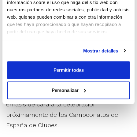
información sobre el uso que haga del sitio web con
Competiciones FEB y Campeonato de España 1ª
nuestros partners de redes sociales, publicidad y análisis
División.
web, quienes pueden combinarla con otra información
Fruto de la intensa colaboración que se mantiene
que les haya proporcionado o que hayan recopilado a
entre el CTA y la Federación Española de Baloncesto
partir del uso que haya hecho de sus servicios.
(FEB), esta actividad contará con la presencia
de
Pedro Rocío
, coordinador de Área de Árbitros FEB.
Mostrar detalles
En la Jornada se abordarán los procesos
de evolución, mantenimiento y trabajo que
Permitir todas
se llevan a cabo, se analizarán situaciones
de juego con el visionado de encuentros
Personalizar
de Liga EBA y se incidirá en puntos de
énfasis de cara a la celebración
próximamente de los Campeonatos de
España de Clubes.