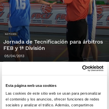
NOTÍCIES
Jornada de Tecnificación para árbitros
FEB y 1ª División
05/04/2013
Esta página web usa cookies
Dentro de las numerosas actividades programadas en
el Plan de Formación Continua del Comité Técnico
Las cookies de este sitio web se usan para personalizar
el contenido y los anuncios, ofrecer funciones de redes
Arbitral (CTA), este fin de semana destaca la Jornada
sociales y analizar el tráfico. Además, compartimos
de Tecnificación que se realizará para árbitros de