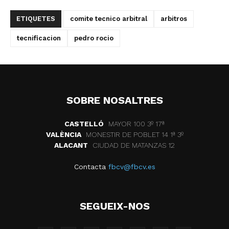
ETIQUETES
comite tecnico arbitral
arbitros
tecnificacion
pedro rocio
SOBRE NOSALTRES
CASTELLÓ
MAYOR 100 3º 17ª
VALÈNCIA
MONESTIR DE POBLET 14 1ª 3º
ALACANT
CIUDAD DE MATANZAS 12
Contacta
fbcv@fbcv.es
SEGUEIX-NOS