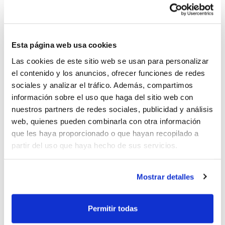
pero también de convivencia y diversión.
Son ya seis años consolidándose como
la oferta de
Esta página web usa cookies
baloncesto más completa
, un logro que se ha
alcanzado gracias a la solvencia y profesionalidad de
Las cookies de este sitio web se usan para personalizar
la FBCV. Por eso, todos los técnicos y monitores del
el contenido y los anuncios, ofrecer funciones de redes
sociales y analizar el tráfico. Además, compartimos
Campus es personal altamente cualificado, y por eso
información sobre el uso que haga del sitio web con
también, un seguro de responsabilidad civil y otro
nuestros partners de redes sociales, publicidad y análisis
opcional de accidentes deportivos cuida de la salud y
web, quienes pueden combinarla con otra información
bienestar de los participantes.
que les haya proporcionado o que hayan recopilado a
partir del uso que haya hecho de sus servicios.
El 6º Campus de Tecnificación se celebra en tres
turnos diferentes en función de la edad, para así
Mostrar detalles
atender mejor las necesidades específicas de los
jugadores/as:
Campus de Tecnificación Minibasket:
Del 26 de junio
Permitir todas
al 2 de julio en el Colegio Iale l´Eliana.