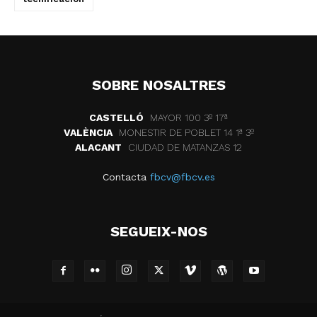
SOBRE NOSALTRES
CASTELLÓ
MAYOR 100 3º 17ª
VALÈNCIA
MONESTIR DE POBLET 14 1ª 3º
ALACANT
CIUDAD DE MATANZAS 12
Contacta
fbcv@fbcv.es
SEGUEIX-NOS