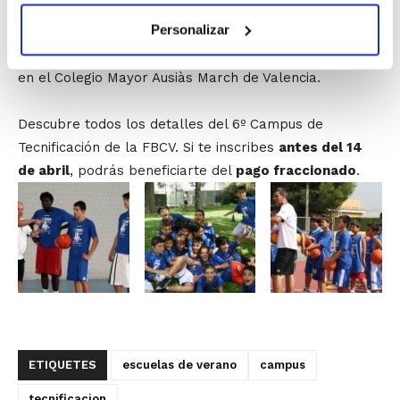
Campus de Tecnificación Infantil:
Del 3 al 9 de julio en
Personalizar
el Colegio Mayor Ausiàs March de Valencia.
Campus de Tecnificación Cadete:
Del 9 al 15 de julio
en el Colegio Mayor Ausiàs March de Valencia.
Descubre todos los detalles del 6º Campus de
Tecnificación de la FBCV. Si te inscribes
antes del 14
de abril
, podrás beneficiarte del
pago fraccionado
.
ETIQUETES
escuelas de verano
campus
tecnificacion