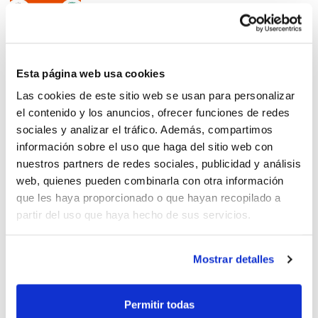
La Copa Júnior Preferent se'n
Esta página web usa cookies
va a Torrent!
Las cookies de este sitio web se usan para personalizar
el contenido y los anuncios, ofrecer funciones de redes
sociales y analizar el tráfico. Además, compartimos
información sobre el uso que haga del sitio web con
nuestros partners de redes sociales, publicidad y análisis
web, quienes pueden combinarla con otra información
Final: CB Port Sagunt –
que les haya proporcionado o que hayan recopilado a
Comprarcasa Torrent B
partir del uso que haya hecho de sus servicios.
Mostrar detalles
Les Copes Preferent es
Permitir todas
presenten a La Nucia