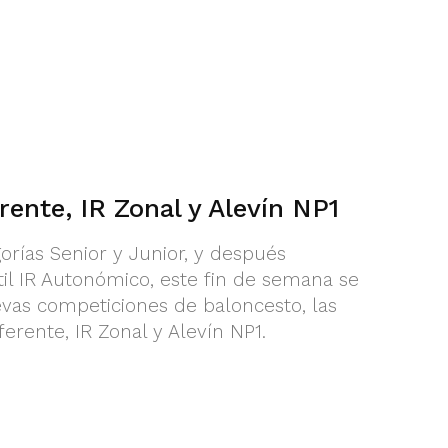
ente, IR Zonal y Alevín NP1
orías Senior y Junior, y después
il IR Autonómico, este fin de semana se
as competiciones de baloncesto, las
erente, IR Zonal y Alevín NP1.