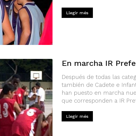
Llegir més
En marcha IR Prefer
Después de todas las categ
también de Cadete e Infant
han puesto en marcha nuev
que corresponden a IR Pref
Llegir més