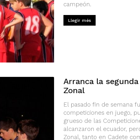
campeón.
Llegir més
Arranca la segunda 
Zonal
El pasado fin de semana fu
competiciones en juego, pu
grueso de las Competicion
alcanzaron el ecuador, pero
Zonal, tanto en Cadete com