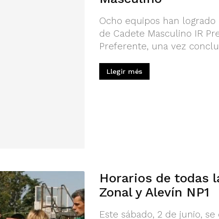
Ocho equipos han logrado la
de Cadete Masculino IR Pref
Preferente, una vez conclui
Llegir més
Horarios de todas l
Zonal y Alevín NP1
Este sábado, 2 de junio, se