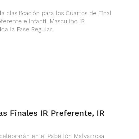
 clasificación para los Cuartos de Final
erente e Infantil Masculino IR
da la Fase Regular.
as Finales IR Preferente, IR
 celebrarán en el Pabellón Malvarrosa