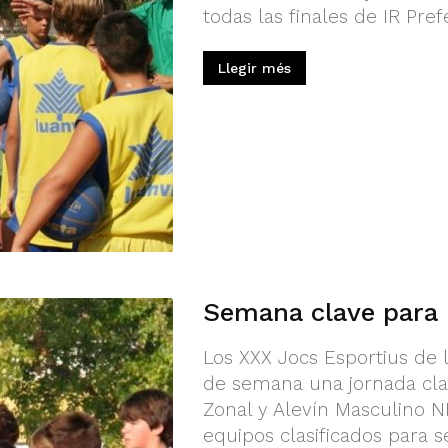
todas las finales de IR Pref
Llegir més
Semana clave para 
Los XXX Jocs Esportius de 
de semana una jornada clav
Zonal y Alevín Masculino NP
equipos clasificados para s