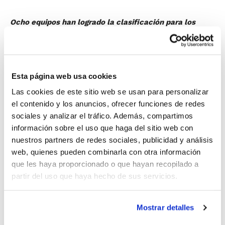
Ocho equipos han logrado la clasificación para los
Cuartos de Final de Cadete Masculino IR Preferente e
Infantil Masculino IR Preferente, una vez concluida la
Fase Regular.
En Cadete Masculino, se han clasificado los equipos
Esta página web usa cookies
C.B. Escolapias A, Cb Castelló B, Jovens Subies
Las cookies de este sitio web se usan para personalizar
Almassera B, C.B. Alginet B, El Pilar A, Montemar,
el contenido y los anuncios, ofrecer funciones de redes
Pufmania – Illice B.C. Y C.B. Jorge Juan Penya
sociales y analizar el tráfico. Además, compartimos
Barcelonista.
información sobre el uso que haga del sitio web con
nuestros partners de redes sociales, publicidad y análisis
web, quienes pueden combinarla con otra información
En Infantil Masculino, los equipos clasificados para las
que les haya proporcionado o que hayan recopilado a
eliminatorias son C.B. Burriana, Escuelas Pias A,
partir del uso que haya hecho de sus servicios.
Maristas A, EMB Denia 99, Cyca Gandia Basquet,
Adesavi A, Montemar 98 y C.B. Maristas Alicante.
Estos equipos quedarán emparejados por sorteo para
Mostrar detalles
disputar los Cuartos de Final, que se celebrarán por