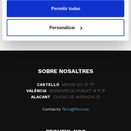
sistema de copa. Los ganadores accederán a las
Permitir todas
semifinales.
ETIQUETES
competiciones
cuartos de final
Personalizar
ir preferente
SOBRE NOSALTRES
CASTELLÓ
MAYOR 100 3º 17ª
VALÈNCIA
MONESTIR DE POBLET 14 1ª 3º
ALACANT
CIUDAD DE MATANZAS 12
Contacta
fbcv@fbcv.es