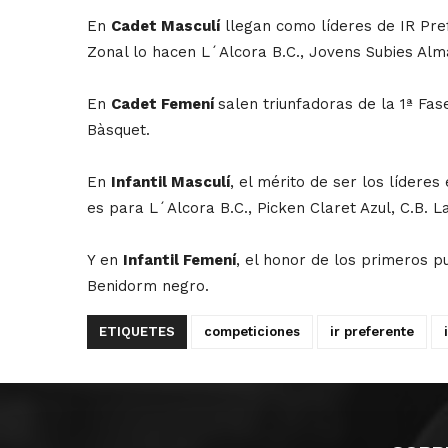
En
Cadet Masculí
llegan como líderes de IR Prefe
Zonal lo hacen L´Alcora B.C., Jovens Subies Almàs
En
Cadet Femení
salen triunfadoras de la 1ª Fa
Bàsquet.
En
Infantil Masculí
, el mérito de ser los líderes
es para L´Alcora B.C., Picken Claret Azul, C.B. La
Y en
Infantil Femení
, el honor de los primeros p
Benidorm negro.
ETIQUETES
competiciones
ir preferente