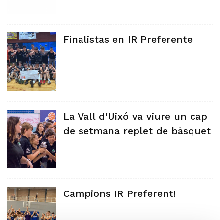
Finalistas en IR Preferente
La Vall d'Uixó va viure un cap
de setmana replet de bàsquet
Campions IR Preferent!