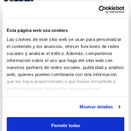
Revivimos las Finales IR
Esta página web usa cookies
Preferente
Las cookies de este sitio web se usan para personalizar
el contenido y los anuncios, ofrecer funciones de redes
sociales y analizar el tráfico. Además, compartimos
información sobre el uso que haga del sitio web con
nuestros partners de redes sociales, publicidad y análisis
web, quienes pueden combinarla con otra información
¡Campeones IR Preferente
que les haya proporcionado o que hayan recopilado a
2018/2019!
partir del uso que haya hecho de sus servicios.
Mostrar detalles
Así ha sido la lucha por el
Permitir todas
título en IR Preferente y 1ª