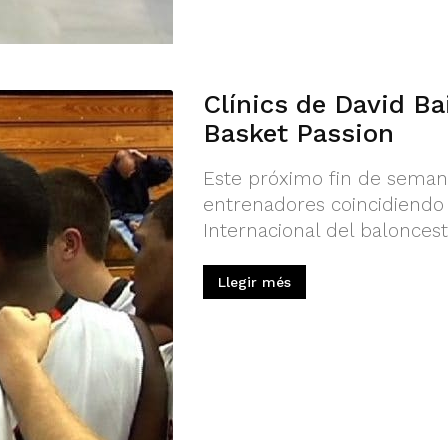
Clínics de David Ba
Basket Passion
Este próximo fin de semana
entrenadores coincidiendo 
Internacional del baloncest
Llegir més