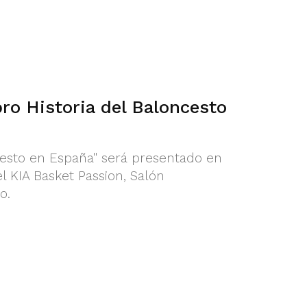
bro Historia del Baloncesto
ncesto en España" será presentado en
l KIA Basket Passion, Salón
o.