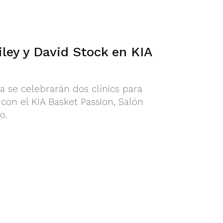
iley y David Stock en KIA
 se celebrarán dos clínics para
con el KIA Basket Passion, Salón
o.