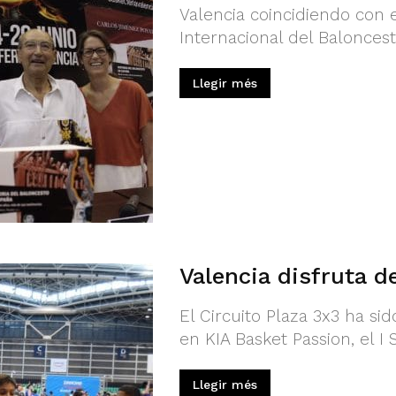
Valencia coincidiendo con e
Internacional del Baloncest
Llegir més
Valencia disfruta d
El Circuito Plaza 3x3 ha si
en KIA Basket Passion, el I
Llegir més