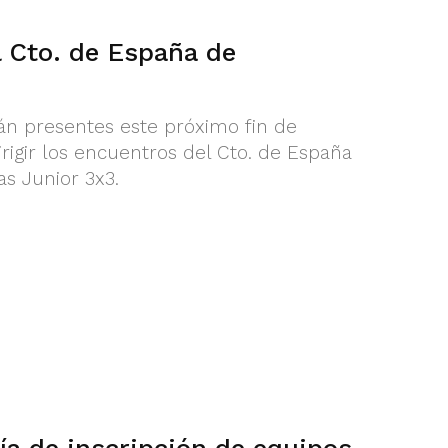
l Cto. de España de
rán presentes este próximo fin de
rigir los encuentros del Cto. de España
s Junior 3x3.