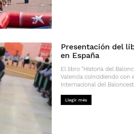
Presentación del li
en España
El libro "Historia del Balo
Valencia coincidiendo con e
Internacional del Baloncest
Llegir més