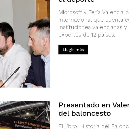
Microsoft y Feria Valencia
internacional que cuenta co
instituciones valencianas y
expertos de 12 países.
Llegir més
Presentado en Valenc
del baloncesto
El libro "Historia del Balo