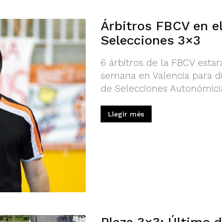
Árbitros FBCV en e
Selecciones 3×3
6 árbitros de la FBCV esta
semana en Valencia para di
de Selecciones Autonómicia
Llegir més