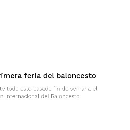
rimera feria del baloncesto
nte todo este pasado fin de semana el
n Internacional del Baloncesto.