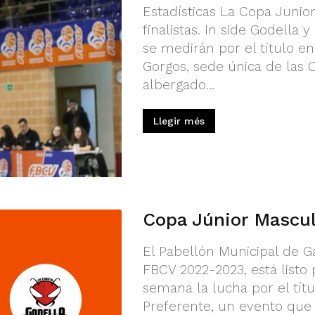
Estadísticas La Copa Junio
finalistas. In side Godella
se medirán por el título e
Gorgos, sede única de las 
albergado...
Llegir més
Copa Júnior Mascul
El Pabellón Municipal de G
FBCV 2022-2023, está listo 
semana la lucha por el tít
Preferente, un evento que 