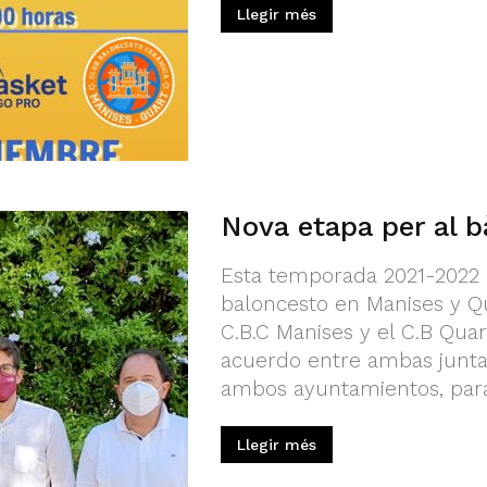
Llegir més
Nova etapa per al b
Esta temporada 2021-2022 
baloncesto en Manises y Q
C.B.C Manises y el C.B Quar
acuerdo entre ambas juntas
ambos ayuntamientos, para 
Llegir més