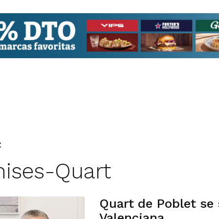
t
nises-Quart
Quart de Poblet se 
Valenciana