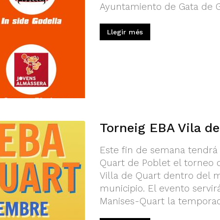
Ayuntamiento de Gata de Go
Llegir més
Torneig EBA Vila de
Este fin de semana tendrá 
Quart de Poblet el torneo
Villa de Quart dentro del m
municipio. El evento servi
Manises-Quart la temporada