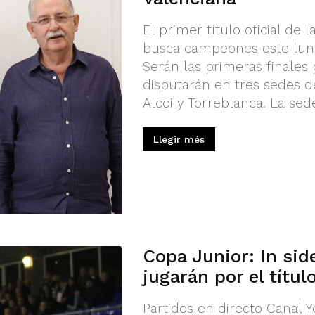
El primer título oficial de 
busca campeones este lunes
Serán las primeras finales 
disputarán en tres sedes d
Alcoi y Torreblanca. La sed
Llegir més
Copa Junior: In si
jugarán por el títul
Partidos en directo Canal 