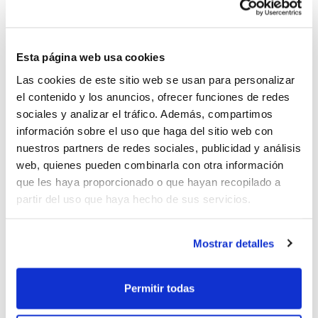
Cadet IR Autonòmic
Esta página web usa cookies
Las cookies de este sitio web se usan para personalizar
el contenido y los anuncios, ofrecer funciones de redes
Doblet de València Basket en
sociales y analizar el tráfico. Además, compartimos
Cadet IR Autonòmic
información sobre el uso que haga del sitio web con
nuestros partners de redes sociales, publicidad y análisis
web, quienes pueden combinarla con otra información
que les haya proporcionado o que hayan recopilado a
partir del uso que haya hecho de sus servicios.
La Fase Final Cadet IR
Autonòmic pren el relleu
Mostrar detalles
Permitir todas