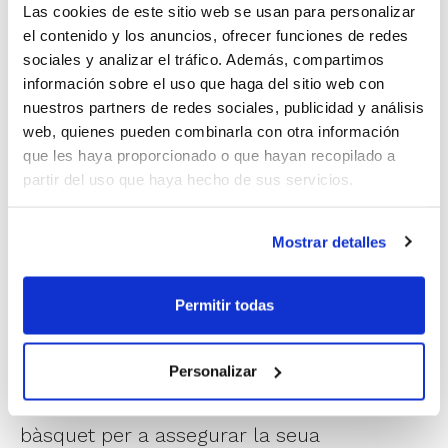
Las cookies de este sitio web se usan para personalizar
Les Fases Finals i Finals 2024-2025 són un
el contenido y los anuncios, ofrecer funciones de redes
dels pilars de de la iniciativa
El Bàsquet
sociales y analizar el tráfico. Además, compartimos
información sobre el uso que haga del sitio web con
Està Ací
, promoguda per la FBCV perquè el
nuestros partners de redes sociales, publicidad y análisis
bàsquet de la Comunitat Valenciana es
web, quienes pueden combinarla con otra información
que les haya proporcionado o que hayan recopilado a
convertisca en un símbol de solidaritat i
partir del uso que haya hecho de sus servicios.
suport cap als afectats per la DANA, i entre
les actuacions principals de la qual es
Mostrar detalles
troba la disputa de la pràctica totalitat de
les Fases Finals i Finals en municipis que
Permitir todas
han patit l'impacte del temporal. Esta acció
permet visibilitzar i reconéixer l'esforç dels
Personalizar
seus clubs i ajudar-los en la promoció del
bàsquet per a assegurar la seua