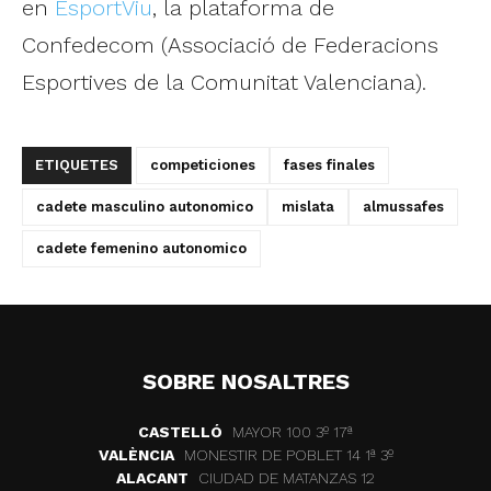
en
EsportViu
, la plataforma de
Confedecom (Associació de Federacions
Esportives de la Comunitat Valenciana).
ETIQUETES
competiciones
fases finales
cadete masculino autonomico
mislata
almussafes
cadete femenino autonomico
SOBRE NOSALTRES
CASTELLÓ
MAYOR 100 3º 17ª
VALÈNCIA
MONESTIR DE POBLET 14 1ª 3º
ALACANT
CIUDAD DE MATANZAS 12