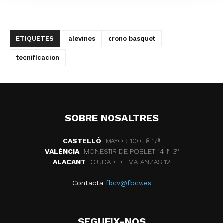
ETIQUETES
alevines
crono basquet
tecnificacion
SOBRE NOSALTRES
CASTELLÓ
MAYOR 100 3º 17ª
VALÈNCIA
MONESTIR DE POBLET 14 1ª 3º
ALACANT
CIUDAD DE MATANZAS 12
Contacta
fbcv@fbcv.es
SEGUEIX-NOS