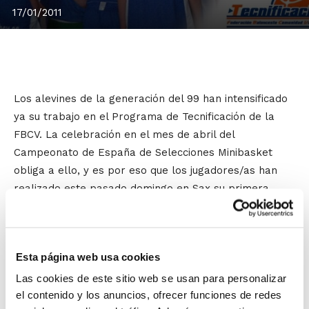
17/01/2011
Los alevines de la generación del 99 han intensificado
ya su trabajo en el Programa de Tecnificación de la
FBCV. La celebración en el mes de abril del
Campeonato de España de Selecciones Minibasket
obliga a ello, y es por eso que los jugadores/as han
realizado este pasado domingo en Sax su primera
sesión doble de entrenamientos.
Las cámaras de
Crono Bàsquet
no se lo quisieron
perder, ya que el programa de RTVV sobre el
Esta página web usa cookies
baloncesto de la Comunidad tiene previsto emitir el
Las cookies de este sitio web se usan para personalizar
próximo viernes 21 de enero un reportaje sobre el
el contenido y los anuncios, ofrecer funciones de redes
trabajo de los mas pequeños dentro del Programa de