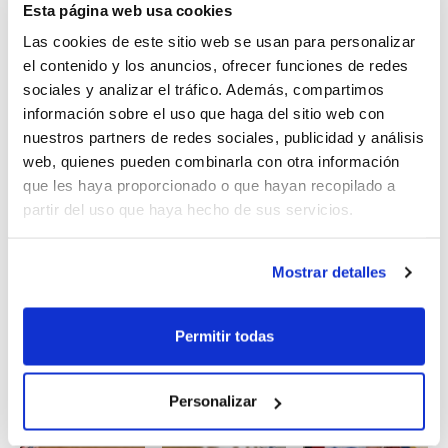
Esta página web usa cookies
reunir en el 6º Campus de Tecnificación, en el que
continuarán con los intensos entrenamientos para
Las cookies de este sitio web se usan para personalizar
el contenido y los anuncios, ofrecer funciones de redes
seguir creciendo en su juego.
sociales y analizar el tráfico. Además, compartimos
información sobre el uso que haga del sitio web con
La
generación del 99
, es decir, la
Selección Alevín
, ha
nuestros partners de redes sociales, publicidad y análisis
tenido este fin de semana la última
concentración
web, quienes pueden combinarla con otra información
antes de que llegue el Campeonato de España de
que les haya proporcionado o que hayan recopilado a
Selecciones Autonómicas Minibasket.
partir del uso que haya hecho de sus servicios.
Y por último, también este domingo la
generación del
Mostrar detalles
2000
entrenó en las cinco sedes habituales: El
Campello, Ontinyent, Tavernes de Valldigna, La Cañada
(Paterna) y Burriana.
Permitir todas
Personalizar