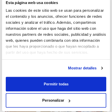
Esta página web usa cookies
reunir en el 6º Campus de Tecnificación, en el que
continuarán con los intensos entrenamientos para
Las cookies de este sitio web se usan para personalizar
el contenido y los anuncios, ofrecer funciones de redes
seguir creciendo en su juego.
sociales y analizar el tráfico. Además, compartimos
información sobre el uso que haga del sitio web con
La
generación del 99
, es decir, la
Selección Alevín
, ha
nuestros partners de redes sociales, publicidad y análisis
tenido este fin de semana la última
concentración
web, quienes pueden combinarla con otra información
antes de que llegue el Campeonato de España de
que les haya proporcionado o que hayan recopilado a
Selecciones Autonómicas Minibasket.
partir del uso que haya hecho de sus servicios.
Y por último, también este domingo la
generación del
Mostrar detalles
2000
entrenó en las cinco sedes habituales: El
Campello, Ontinyent, Tavernes de Valldigna, La Cañada
(Paterna) y Burriana.
Permitir todas
Personalizar