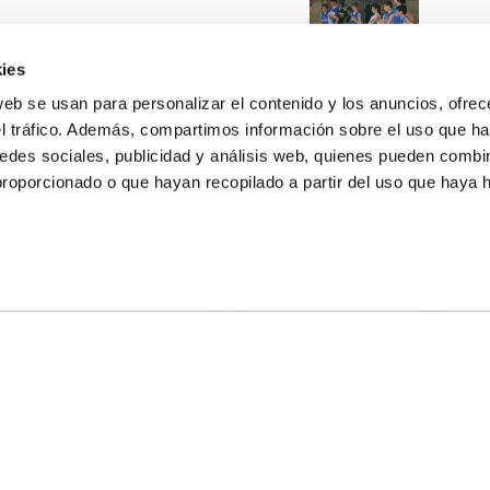
ies
web se usan para personalizar el contenido y los anuncios, ofrec
el tráfico. Además, compartimos información sobre el uso que ha
edes sociales, publicidad y análisis web, quienes pueden combin
proporcionado o que hayan recopilado a partir del uso que haya
E NOSALTRES
LLÓ
MAYOR 100 3º 17ª
IA
MONESTIR DE POBLET 14 1ª 3º
T
CIUDAD DE MATANZAS 12
ta
fbcv@fbcv.es
u de notícies
|
Política de privacitat