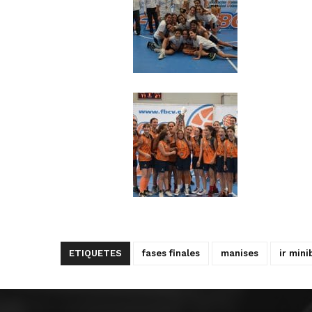
ETIQUETES
fases finales
manises
ir mini