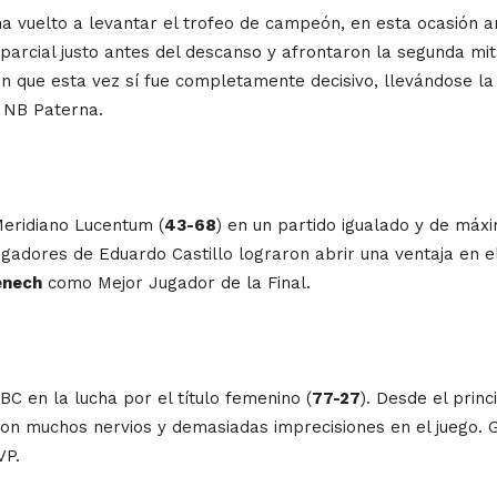
 ha vuelto a levantar el trofeo de campeón, en esta ocasión
parcial justo antes del descanso y afrontaron la segunda mit
ón que esta vez sí fue completamente decisivo, llevándose la 
l NB Paterna.
Meridiano Lucentum (
43-68
) en un partido igualado y de máx
gadores de Eduardo Castillo lograron abrir una ventaja en 
nech
como Mejor Jugador de la Final.
C en la lucha por el título femenino (
77-27
). Desde el princ
 con muchos nervios y demasiadas imprecisiones en el juego. 
VP.