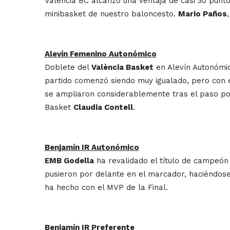
Valencia BC alcanzó una ventaja de casi 30 punt
minibasket de nuestro baloncesto.
Mario Paños
Alevín Femenino Autonómico
Doblete del
València Basket
en Alevín Autonómic
partido comenzó siendo muy igualado, pero con e
se ampliaron considerablemente tras el paso por 
Basket
Claudia Contell
.
Benjamín IR Autonómico
EMB Godella
ha revalidado el título de campeó
pusieron por delante en el marcador, haciéndose
ha hecho con el MVP de la Final.
Benjamín IR Preferente