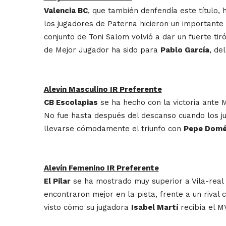
Valencia BC
, que también denfendía este título,
los jugadores de Paterna hicieron un importante 
conjunto de Toni Salom volvió a dar un fuerte tir
de Mejor Jugador ha sido para
Pablo García
, de
Alevín Masculino IR Preferente
CB Escolapias
se ha hecho con la victoria ante 
No fue hasta después del descanso cuando los ju
llevarse cómodamente el triunfo con
Pepe Domé
Alevín Femenino IR Preferente
El Pilar
se ha mostrado muy superior a Vila-real B
encontraron mejor en la pista, frente a un rival
visto cómo su jugadora
Isabel Martí
recibía el M