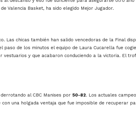
os al descanso y eso fue suficiente para asegurarse otro añ
, de Valencia Basket, ha sido elegido Mejor Jugador.
o. Las chicas también han salido vencedoras de la Final di
l paso de los minutos el equipo de Laura Cucarella fue cogie
vestuarios y que acabaron conduciendo a la victoria. El tro
n derrotando al CBC Manises por
50-82
. Los actuales campeo
 con una holgada ventaja que fue imposible de recuperar pa