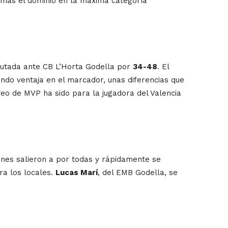
o más el dominio en la máxima categoría
sputada ante CB L’Horta Godella por
34-48
. El
ndo ventaja en el marcador, unas diferencias que
feo de MVP ha sido para la jugadora del Valencia
nes salieron a por todas y rápidamente se
ra los locales.
Lucas Marí
, del EMB Godella, se