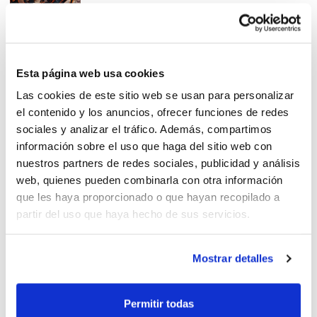
Benissa inaugura la lucha por
Esta página web usa cookies
el título en Alevín IR
Las cookies de este sitio web se usan para personalizar
Autonómico
el contenido y los anuncios, ofrecer funciones de redes
sociales y analizar el tráfico. Además, compartimos
información sobre el uso que haga del sitio web con
nuestros partners de redes sociales, publicidad y análisis
web, quienes pueden combinarla con otra información
Benissa, epicentro del
que les haya proporcionado o que hayan recopilado a
Minibasket de la Comunitat
partir del uso que haya hecho de sus servicios.
Valenciana
Mostrar detalles
Horaris Finals 2025-2026
Permitir todas