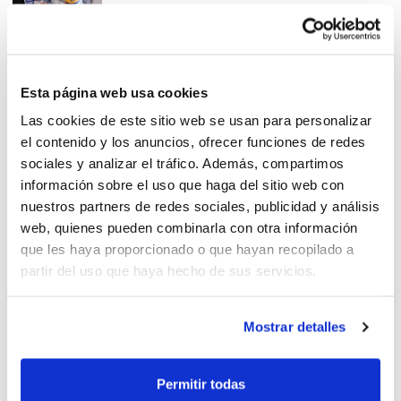
¡Último día de inscripción de
Esta página web usa cookies
equipos!
Las cookies de este sitio web se usan para personalizar
el contenido y los anuncios, ofrecer funciones de redes
sociales y analizar el tráfico. Además, compartimos
información sobre el uso que haga del sitio web con
nuestros partners de redes sociales, publicidad y análisis
web, quienes pueden combinarla con otra información
Manises albergarà el
que les haya proporcionado o que hayan recopilado a
Campionat 3×3 U17
partir del uso que haya hecho de sus servicios.
Mostrar detalles
Galería de fotos – Entrega de
Permitir todas
Trofeos 2023/2024