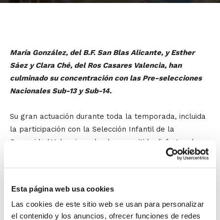
María González, del B.F. San Blas Alicante, y Esther
Sáez y Clara Ché, del Ros Casares Valencia, han
culminado su concentración con las Pre-selecciones
Nacionales Sub-13 y Sub-14.
Su gran actuación durante toda la temporada, incluida
la participación con la Selección Infantil de la
Comunidad Valenciana, les ha permitido disfrutar de
esta experiencia que las ha llevado también a poder
presenciar uno de los partidos de preparación de la
Selección Española Absoluta en Guadalajara.
Esta página web usa cookies
Las cookies de este sitio web se usan para personalizar
Junto a las jugadoras han estado también
el contenido y los anuncios, ofrecer funciones de redes