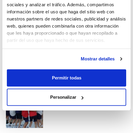
en el Cuerpo Técnico de estas Pre-
sociales y analizar el tráfico. Además, compartimos
información sobre el uso que haga del sitio web con
selecciones
Isaac Palacios
i
Ana Irles
,
nuestros partners de redes sociales, publicidad y análisis
seleccionadores autonómicos de la
web, quienes pueden combinarla con otra información
Comunidad Valenciana.
que les haya proporcionado o que hayan recopilado a
partir del uso que haya hecho de sus servicios.
Mostrar detalles
Permitir todas
Personalizar