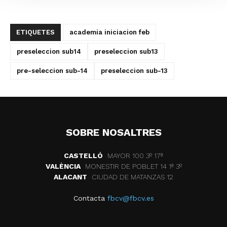
ETIQUETES
academia iniciacion feb
preseleccion sub14
preseleccion sub13
pre-seleccion sub-14
preseleccion sub-13
SOBRE NOSALTRES
CASTELLÓ
MAYOR 100 3º 17ª
VALÈNCIA
MONESTIR DE POBLET 14 1ª 3º
ALACANT
CIUDAD DE MATANZAS 12
Contacta
fbcv@fbcv.es