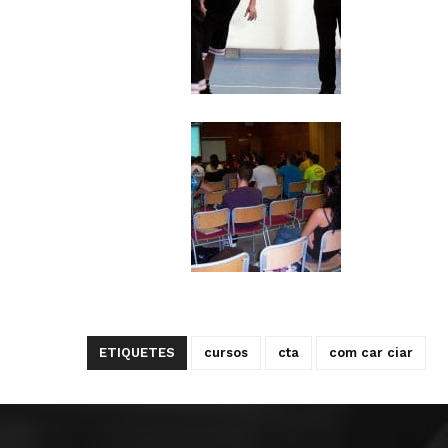
ETIQUETES
cursos
cta
com car ciar