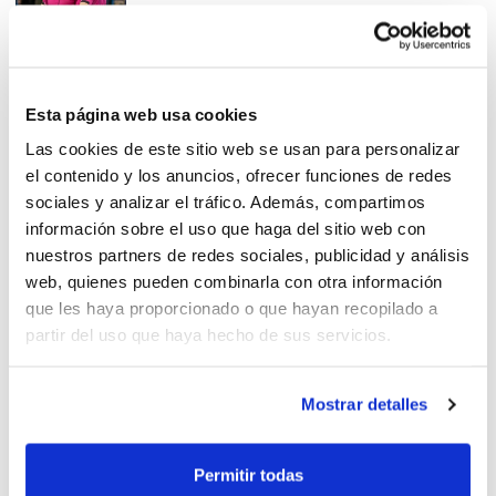
Àrbitres FBCV en el Campionat
Esta página web usa cookies
d'Espanya Mini de Clubs
Las cookies de este sitio web se usan para personalizar
el contenido y los anuncios, ofrecer funciones de redes
sociales y analizar el tráfico. Además, compartimos
información sobre el uso que haga del sitio web con
nuestros partners de redes sociales, publicidad y análisis
web, quienes pueden combinarla con otra información
Luis Luque i Ainoa Martín
que les haya proporcionado o que hayan recopilado a
actuaran en el Campionat de
partir del uso que haya hecho de sus servicios.
Seleccions 3×3
Mostrar detalles
Ángel García arbitrarà el
Permitir todas
Campionat U17 3×3