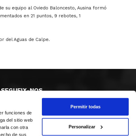
de su equipo al Oviedo Baloncesto, Ausina formó
mentados en 21 puntos, 9 rebotes, 1
dor del Aguas de Calpe.
SEGUEIX-NOS
Permitir todas
er funciones de
ga del sitio web
Personalizar
arla con otra
 hecho de sus