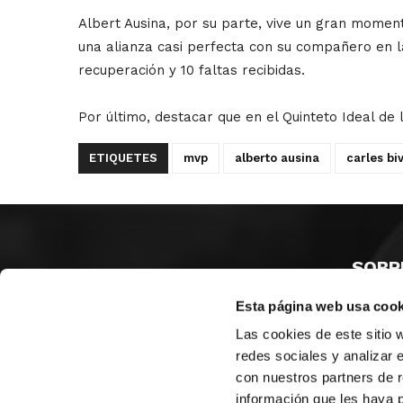
Albert Ausina, por su parte, vive un gran moment
una alianza casi perfecta con su compañero en l
recuperación y 10 faltas recibidas.
Por último, destacar que en el Quinteto Ideal de 
ETIQUETES
mvp
alberto ausina
carles biv
SOBR
Esta página web usa cook
CASTE
VALÈNC
Las cookies de este sitio 
ALACAN
redes sociales y analizar 
con nuestros partners de r
Contac
información que les haya 