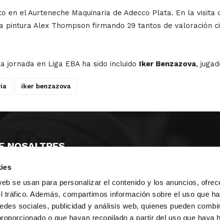
o en el Aurteneche Maquinaria de Adecco Plata. En la visita 
a pintura Alex Thompson firmando 29 tantos de valoración ci
la jornada en Liga EBA ha sido incluido
Iker Benzazova
, juga
ia
iker benzazova
E NOSALTRES
ies
LLÓ
MAYOR 100 3º 17ª
IA
MONESTIR DE POBLET 14 1ª 3º
web se usan para personalizar el contenido y los anuncios, ofrec
T
CIUDAD DE MATANZAS 12
el tráfico. Además, compartimos información sobre el uso que ha
edes sociales, publicidad y análisis web, quienes pueden combin
ta
fbcv@fbcv.es
proporcionado o que hayan recopilado a partir del uso que haya