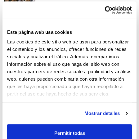
Alberto Ausina suma otro MVP
Esta página web usa cookies
Las cookies de este sitio web se usan para personalizar
el contenido y los anuncios, ofrecer funciones de redes
sociales y analizar el tráfico. Además, compartimos
información sobre el uso que haga del sitio web con
nuestros partners de redes sociales, publicidad y análisis
web, quienes pueden combinarla con otra información
Alberto Ausina, en el quinteto
que les haya proporcionado o que hayan recopilado a
de la semana
partir del uso que haya hecho de sus servicios.
Mostrar detalles
Alberto Ausina es el primer
Permitir todas
MVP en la Adecco Plata