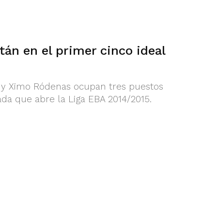
tán en el primer cinco ideal
a y Ximo Ródenas ocupan tres puestos
nada que abre la Liga EBA 2014/2015.