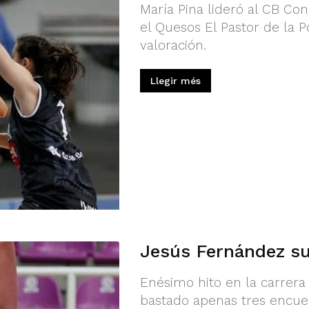
María Pina lideró al CB Co
el Quesos El Pastor de la P
valoración.
Llegir més
Jesús Fernández su
Enésimo hito en la carrera
bastado apenas tres encue