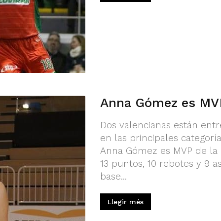
Anna Gómez es MVP
Dos valencianas están entr
en las principales categor
Anna Gómez es MVP de la 8
13 puntos, 10 rebotes y 9 a
base...
Llegir més