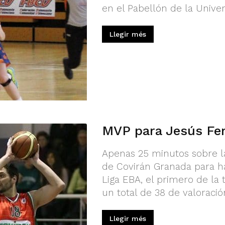
en el Pabellón de la Univer
Llegir més
MVP para Jesús Fe
Apenas 25 minutos sobre la
de Covirán Granada para h
Liga EBA, el primero de la
un total de 38 de valoració
Llegir més