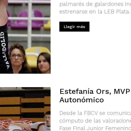
palmarés de galardones in
estrenarse en la LEB Plata.
Llegir més
Estefanía Ors, MVP
Autonómico
Desde la FBCV se comunica
cómputo de las valoraciones
Fase Final Junior Femenin