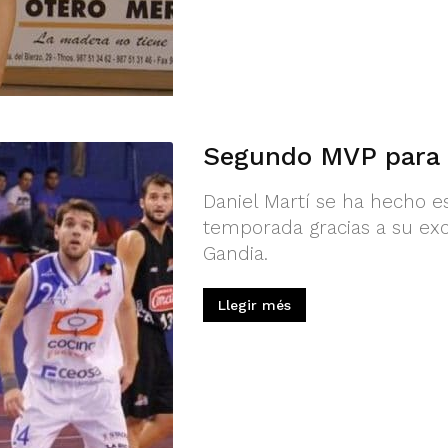
Segundo MVP para 
Daniel Martí se ha hecho 
temporada gracias a su exc
Gandia.
Llegir més