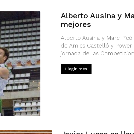
Alberto Ausina y Ma
mejores
Alberto Ausina y Marc Picó 
de Amics Castelló y Power
jornada de las Competicio
Llegir més