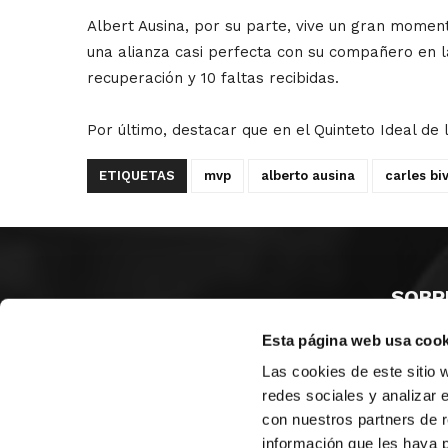
Albert Ausina, por su parte, vive un gran moment
una alianza casi perfecta con su compañero en l
recuperación y 10 faltas recibidas.
Por último, destacar que en el Quinteto Ideal de 
ETIQUETAS
mvp
alberto ausina
carles biv
SOBR
Esta página web usa cook
CASTE
VALENC
Las cookies de este sitio 
ALICAN
redes sociales y analizar 
con nuestros partners de r
Contáct
información que les haya 