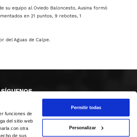
de su equipo al Oviedo Baloncesto, Ausina formó
mentados en 21 puntos, 9 rebotes, 1
dor del Aguas de Calpe.
SÍGUENOS
Permitir todas
er funciones de
ga del sitio web
Personalizar
arla con otra
 hecho de sus