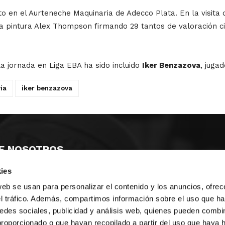
o en el Aurteneche Maquinaria de Adecco Plata. En la visita 
a pintura Alex Thompson firmando 29 tantos de valoración ci
la jornada en Liga EBA ha sido incluido
Iker Benzazova
, juga
ia
iker benzazova
E NOSOTROS
ies
LLON
MAYOR 100 3º 17ª
IA
MONESTIR DE POBLET 14 1ª 3º
web se usan para personalizar el contenido y los anuncios, ofrec
TE
CIUDAD DE MATANZAS 12
el tráfico. Además, compartimos información sobre el uso que ha
edes sociales, publicidad y análisis web, quienes pueden combin
anos:
fbcv@fbcv.es
proporcionado o que hayan recopilado a partir del uso que haya