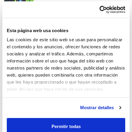
Campus Mini: Una nueva
Esta página web usa cookies
edición para recordar
Las cookies de este sitio web se usan para personalizar
el contenido y los anuncios, ofrecer funciones de redes
sociales y analizar el tráfico. Además, compartimos
información sobre el uso que haga del sitio web con
nuestros partners de redes sociales, publicidad y análisis
web, quienes pueden combinarla con otra información
El Campus Mini ya vive su
que les haya proporcionado o que hayan recopilado a
semana mágica
partir del uso que haya hecho de sus servicios.
Mostrar detalles
Un trabajo intensivo y
Permitir todas
adaptado a tu nivel