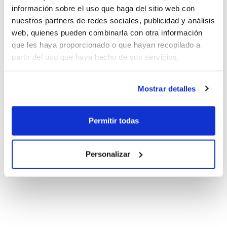
entrenar
información sobre el uso que haga del sitio web con
nuestros partners de redes sociales, publicidad y análisis
web, quienes pueden combinarla con otra información
Cursos d'Arbitratge: Tria la
que les haya proporcionado o que hayan recopilado a
seu més pròxima a tu
partir del uso que haya hecho de sus servicios.
Mostrar detalles
1
2
3
Permitir todas
Personalizar