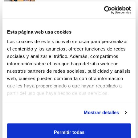
Reto solidario del CB Chiva:
Esta página web usa cookies
#librescontraelhambre
Las cookies de este sitio web se usan para personalizar
el contenido y los anuncios, ofrecer funciones de redes
sociales y analizar el tráfico. Además, compartimos
información sobre el uso que haga del sitio web con
nuestros partners de redes sociales, publicidad y análisis
web, quienes pueden combinarla con otra información
El CB Genovés colabora con la
que les haya proporcionado o que hayan recopilado a
Fundación Uno entre cien mil
partir del uso que haya hecho de sus servicios.
Mostrar detalles
Fundación Lucentum:
Permitir todas
Recogida solidaria de material