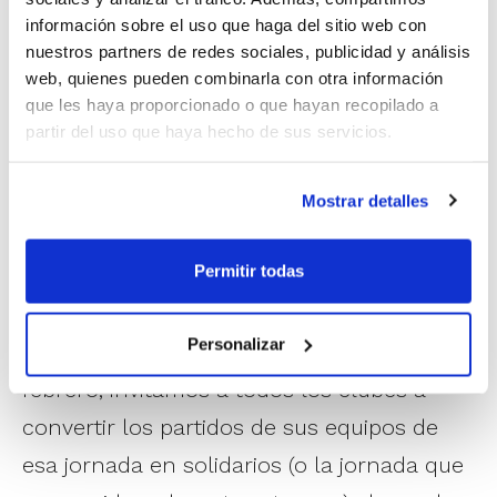
Debemos seguir firmemente
información sobre el uso que haga del sitio web con
nuestros partners de redes sociales, publicidad y análisis
comprometidos con la infancia y con la
web, quienes pueden combinarla con otra información
transmisión de valores positivos a través
que les haya proporcionado o que hayan recopilado a
del deporte, apoyando proyectos que
partir del uso que haya hecho de sus servicios.
mejoran la vida de niños y niñas que
Mostrar detalles
atraviesan situaciones especialmente
difíciles.
Permitir todas
Es por ello que con motivo del Día
Personalizar
Internacional del Cáncer Infantil, 15 de
febrero, invitamos a todos los clubes a
convertir los partidos de sus equipos de
esa jornada en solidarios (o la jornada que