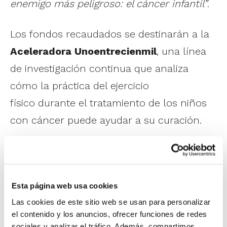
enemigo más peligroso: el cáncer infantil”
.
Los fondos recaudados se destinarán a la
Aceleradora Unoentrecienmil
, una línea
de investigación continua que analiza
cómo la práctica del ejercicio
físico durante el tratamiento de los niños
con cáncer puede ayudar a su curación.
En el marco de nuestro compromiso
social, desde la FBCV continuamos
apoyando esta acción que une baloncesto
Esta página web usa cookies
y solidaridad con un objetivo muy claro:
Las cookies de este sitio web se usan para personalizar
el contenido y los anuncios, ofrecer funciones de redes
acelerar la cura del cáncer infantil.
sociales y analizar el tráfico. Además, compartimos