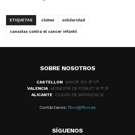
ETIQUETAS
clubes
solidaridad
canastas contra el cancer infantil
SOBRE NOSOTROS
CASTELLON
MAYOR 100 3º 17ª
VALENCIA
MONESTIR DE POBLET 14 1ª 3º
ALICANTE
CIUDAD DE MATANZAS 12
Contáctanos:
fbcv@fbcv.es
SÍGUENOS