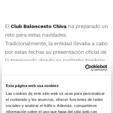
El
Club Baloncesto Chiva
ha preparado un
reto para estas navidades.
Tradicionalmente, la entidad llevaba a cabo
por estas fechas su presentación oficial de
la temporada, donde se realizaba también
la recogida de alimentos para los más
desfavorecidos. Y como la situación actual
Esta página web usa cookies
impide seguir el mismo formato, el Club
Las cookies de este sitio web se usan para personalizar
plantea el siguiente reto que quiere hacer
el contenido y los anuncios, ofrecer funciones de redes
extensivo a todo el baloncesto de la
sociales y analizar el tráfico. Además, compartimos
Comunitat Valenciana.
información sobre el uso que haga del sitio web con