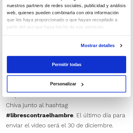
nuestros partners de redes sociales, publicidad y análisis
web, quienes pueden combinarla con otra información
¿En qué consiste? Grábate lanzando el
que les haya proporcionado o que hayan recopilado a
máximo número de tiros libres durante 30
partir del uso que haya hecho de sus servicios.
segundos. Cada acierto valdrá 0’10 €. La
Mostrar detalles
suma total de aciertos será donada a
asociaciones solidarias de Chiva en la
Permitir todas
lucha contra el hambre.
Personalizar
Sube el vídeo a Instagram o Facebook
etiquetando la cuenta del Club Baloncesto
Chiva junto al hashtag
#librescontraelhambre
. El último día para
enviar el video será el 30 de diciembre.