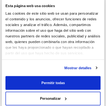
Esta página web usa cookies
Las cookies de este sitio web se usan para personalizar
el contenido y los anuncios, ofrecer funciones de redes
Partido benéfico del C.P.
sociales y analizar el tráfico. Además, compartimos
información sobre el uso que haga del sitio web con
Martínez Valls a favor de
nuestros partners de redes sociales, publicidad y análisis
ADIEM y AFAO
web, quienes pueden combinarla con otra información
que les haya proporcionado o que hayan recopilado a
partir del uso que haya hecho de sus servicios.
Matinal de Baloncesto
Solidaria del Club Baloncesto
Mostrar detalles
Sedaví
Permitir todas
La Fundación Pascual Ros y el
Personalizar
Illice crearán el ILLICE BT