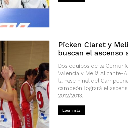
Picken Claret y Mel
buscan el ascenso 
Dos equipos de la Comunid
Valencia y Meliá Alicante-
la Fase Final del Campeona
campeón logrará el ascens
2012/2013.
Leer más