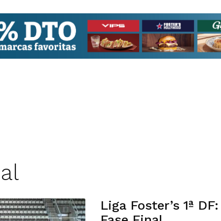
al
Liga Foster’s 1ª DF
Fase Final