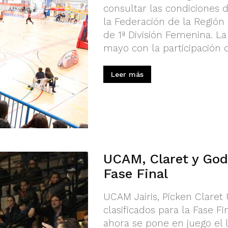
consultar las condiciones 
la Federación de la Región 
de 1ª División Femenina. La
mayo con la participación d
Leer más
UCAM, Claret y Gode
Fase Final
UCAM Jairis, Picken Claret
clasificados para la Fase Fi
ahora se pone en juego el l