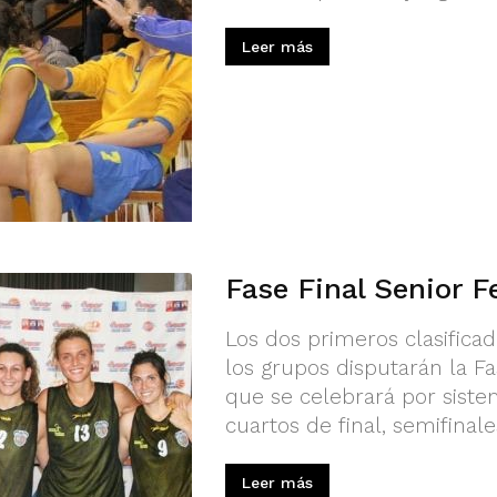
Leer más
Fase Final Senior 
Los dos primeros clasifica
los grupos disputarán la F
que se celebrará por sist
cuartos de final, semifinales
Leer más