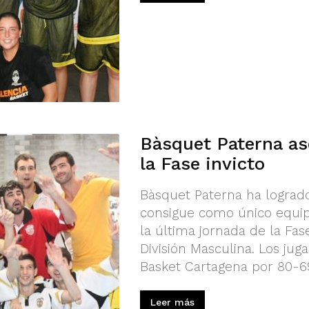
Bàsquet Paterna as
la Fase invicto
Bàsquet Paterna ha logrado
consigue como único equip
la última jornada de la Fa
División Masculina. Los ju
Basket Cartagena por 80-6
Leer más