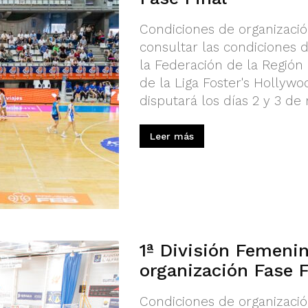
Condiciones de organizació
consultar las condiciones 
la Federación de la Región 
de la Liga Foster's Hollywo
disputará los días 2 y 3 de 
Leer más
1ª División Femenin
organización Fase F
Condiciones de organizació