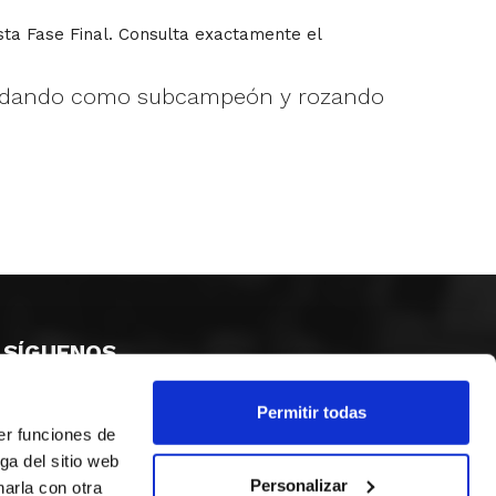
ta Fase Final. Consulta exactamente el
 quedando como subcampeón y rozando
SÍGUENOS
Permitir todas
er funciones de
ga del sitio web
Personalizar
arla con otra