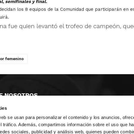
, semifinales y final.
cidan los 8 equipos de la Comunidad que participarán en es
irá.
erna fue quien levantó el trofeo de campeón,
ior femenino
E NOSOTROS
ies
LLON
MAYOR 100 3º 17ª
IA
MONESTIR DE POBLET 14 1ª 3º
web se usan para personalizar el contenido y los anuncios, ofrec
TE
CIUDAD DE MATANZAS 12
el tráfico. Además, compartimos información sobre el uso que ha
edes sociales, publicidad y análisis web, quienes pueden combin