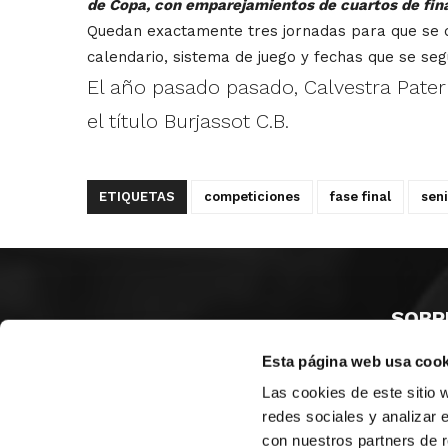
de Copa, con emparejamientos de cuartos de final
Quedan exactamente tres jornadas para que se de
calendario, sistema de juego y fechas que se segu
El año pasado pasado, Calvestra Pat
el título Burjassot C.B.
ETIQUETAS
competiciones
fase final
sen
SOBR
Esta página web usa cook
CASTE
VALENC
Las cookies de este sitio 
ALICAN
redes sociales y analizar 
con nuestros partners de r