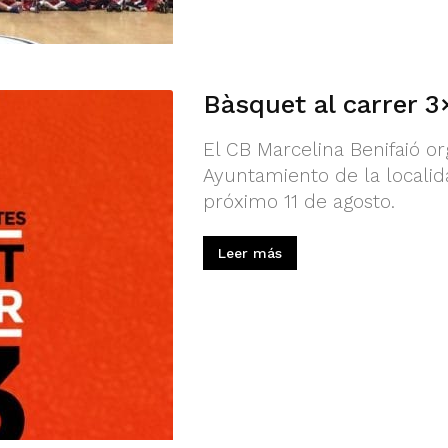
Bàsquet al carrer 3
El CB Marcelina Benifaió or
Ayuntamiento de la localida
próximo 11 de agosto.
Leer más