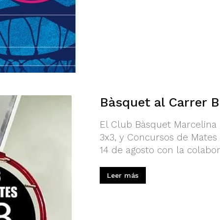
Bàsquet al Carrer B
El Club Bàsquet Marcelina 
3x3, y Concursos de Mates 
14 de agosto con la colabor
Leer más