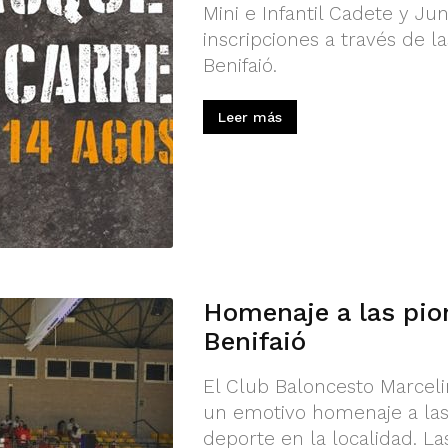
Mini e Infantil Cadete y Ju
inscripciones a través de l
Benifaió.
Leer más
Homenaje a las pio
Benifaió
El Club Baloncesto Marceli
un emotivo homenaje a la
deporte en la localidad. La