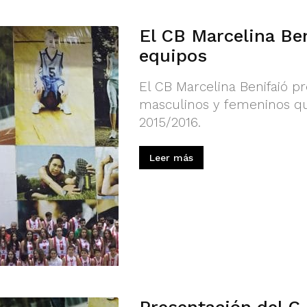
El CB Marcelina Ben
equipos
El CB Marcelina Benifaió p
masculinos y femeninos qu
2015/2016.
Leer más