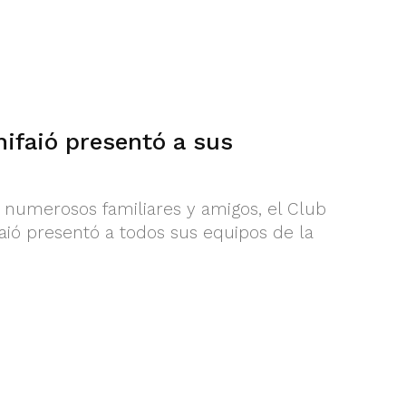
ifaió presentó a sus
 numerosos familiares y amigos, el Club
aió presentó a todos sus equipos de la