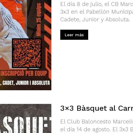
El día 8 de julio, el CB Ma
3x3 en el Pabellón Municipal
Cadete, Junior y Absoluta.
Leer más
3×3 Bàsquet al Car
El Club Baloncesto Marceli
el día 14 de agosto. El 3x3 