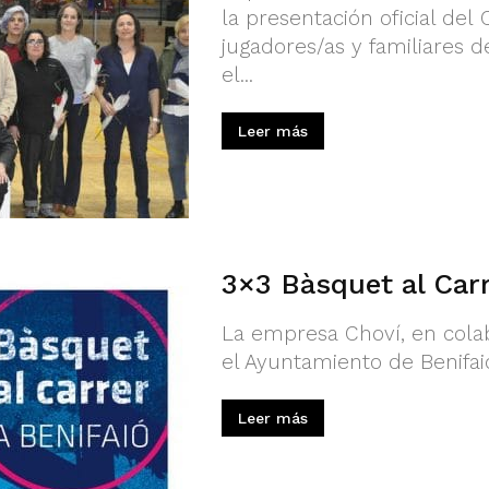
la presentación oficial del
jugadores/as y familiares 
el...
Leer más
3×3 Bàsquet al Carr
La empresa Choví, en colab
el Ayuntamiento de Benifaió
Leer más