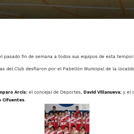
el pasado fin de semana a todos sus equipos de esta tempor
s del Club desflaron por el Pabellón Municipal de la localida
mparo Arcís
; el concejal de Deportes,
David Villanueva
; y el
s Cifuentes
.