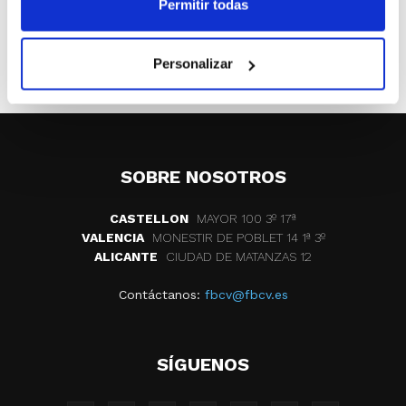
Permitir todas
Personalizar
ETIQUETAS
presentacion
cb marcelina benifaio
SOBRE NOSOTROS
CASTELLON
MAYOR 100 3º 17ª
VALENCIA
MONESTIR DE POBLET 14 1ª 3º
ALICANTE
CIUDAD DE MATANZAS 12
Contáctanos:
fbcv@fbcv.es
SÍGUENOS