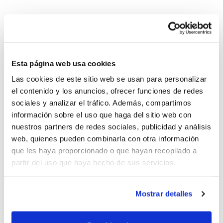
El CB Marcelina Benifaió presentó a los numerosos
conjuntos masculinos y femeninos que integran el Club
en esta temporada 2015/2016.
En el acto desfilaron todos los jugadores/as, desde los
Esta página web usa cookies
Babys hasta el Senior A que milita en 1ª División
Las cookies de este sitio web se usan para personalizar
Masculina.
el contenido y los anuncios, ofrecer funciones de redes
sociales y analizar el tráfico. Además, compartimos
Estuvieron acompañando al Club en este día la
información sobre el uso que haga del sitio web con
alcaldesa
Marta Ortiz
junto a miembros de la
nuestros partners de redes sociales, publicidad y análisis
Corporación Municipal y el presidente de la FBCV
web, quienes pueden combinarla con otra información
que les haya proporcionado o que hayan recopilado a
Salvador Fabregat
.
partir del uso que haya hecho de sus servicios.
Mostrar detalles